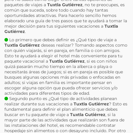
paquetes de viajes a
Tuxtla Gutiérrez
, no te preocupes, es
común que suceda, sobre todo cuando hay tantas
oportunidades atractivas. Para hacerlo sencillo hemos
elaborado una guía de tres pasos que te ayudará a tomar la
mejor decisión para tus siguientes vacaciones a
Tuxtla
Gutiérrez
.
Lo primero que debes definir es ¿Qué tipo de viaje a
Tuxtla Gutiérrez
deseas realizar? Tomando aspectos como
con quién viajarás, si en pareja, en familia o con amigos.
Esto te ayudará a elegir el hotel más conveniente para tu
paquete vacacional a
Tuxtla Gutiérrez
, si es con niños
quizá pasarán mucho tiempo en la alberca o playa o
necesitarás áreas de juegos; si es en pareja es posible que
busques algunas opciones más privadas o enfocadas en
adultos; si viajas en familia es importante pensar en
escoger alguna opción que pueda ofrecer servicios y/o
actividades para diferentes tipos de edad.
Segundo punto es ¿Qué tipo de actividades planean
realizar durante sus vacaciones a
Tuxtla Gutiérrez
? Esto es
fundamental para definir el plan alimenticio que debes
buscar en tu paquete de viaje a
Tuxtla Gutiérrez
, si la
mayor parte de las actividades que realizarán son fuera de
las instalaciones del hotel, es recomendable contratar
hospedaje sin alimentos o con desayuno incluido. Por otro