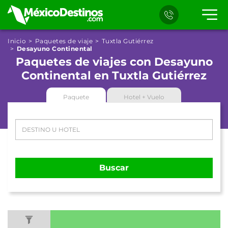
Inicio
Paquetes de viaje
Tuxtla Gutiérrez
Desayuno Continental
Paquetes de viajes con Desayuno
Continental en Tuxtla Gutiérrez
Paquete
Hotel + Vuelo
Buscar