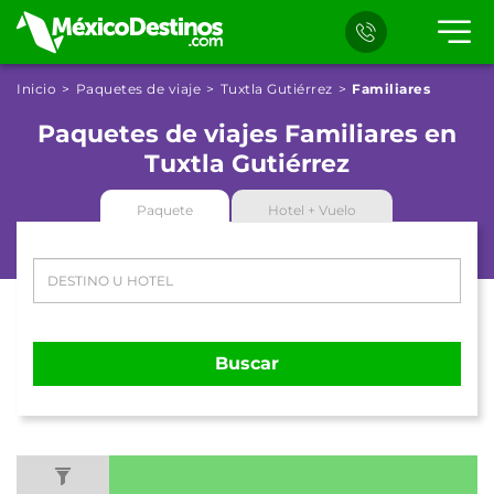
Inicio
Paquetes de viaje
Tuxtla Gutiérrez
Familiares
Paquetes de viajes Familiares en
Tuxtla Gutiérrez
Paquete
Hotel + Vuelo
Buscar