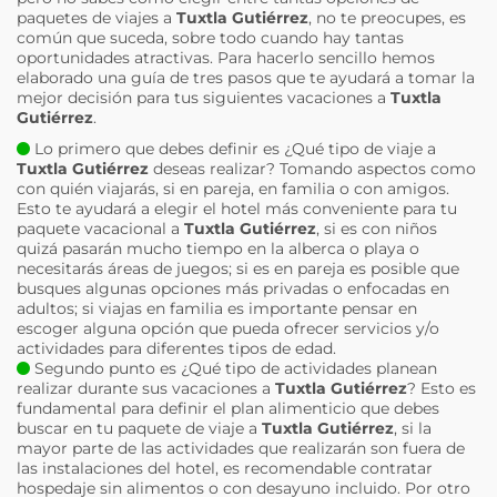
paquetes de viajes a
Tuxtla Gutiérrez
, no te preocupes, es
común que suceda, sobre todo cuando hay tantas
oportunidades atractivas. Para hacerlo sencillo hemos
elaborado una guía de tres pasos que te ayudará a tomar la
mejor decisión para tus siguientes vacaciones a
Tuxtla
Gutiérrez
.
Lo primero que debes definir es ¿Qué tipo de viaje a
Tuxtla Gutiérrez
deseas realizar? Tomando aspectos como
con quién viajarás, si en pareja, en familia o con amigos.
Esto te ayudará a elegir el hotel más conveniente para tu
paquete vacacional a
Tuxtla Gutiérrez
, si es con niños
quizá pasarán mucho tiempo en la alberca o playa o
necesitarás áreas de juegos; si es en pareja es posible que
busques algunas opciones más privadas o enfocadas en
adultos; si viajas en familia es importante pensar en
escoger alguna opción que pueda ofrecer servicios y/o
actividades para diferentes tipos de edad.
Segundo punto es ¿Qué tipo de actividades planean
realizar durante sus vacaciones a
Tuxtla Gutiérrez
? Esto es
fundamental para definir el plan alimenticio que debes
buscar en tu paquete de viaje a
Tuxtla Gutiérrez
, si la
mayor parte de las actividades que realizarán son fuera de
las instalaciones del hotel, es recomendable contratar
hospedaje sin alimentos o con desayuno incluido. Por otro