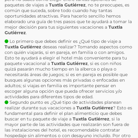
paquetes de viajes a
Tuxtla Gutiérrez
, no te preocupes, es
común que suceda, sobre todo cuando hay tantas
oportunidades atractivas. Para hacerlo sencillo hemos
elaborado una guía de tres pasos que te ayudará a tomar la
mejor decisión para tus siguientes vacaciones a
Tuxtla
Gutiérrez
.
Lo primero que debes definir es ¿Qué tipo de viaje a
Tuxtla Gutiérrez
deseas realizar? Tomando aspectos como
con quién viajarás, si en pareja, en familia o con amigos.
Esto te ayudará a elegir el hotel más conveniente para tu
paquete vacacional a
Tuxtla Gutiérrez
, si es con niños
quizá pasarán mucho tiempo en la alberca o playa o
necesitarás áreas de juegos; si es en pareja es posible que
busques algunas opciones más privadas o enfocadas en
adultos; si viajas en familia es importante pensar en
escoger alguna opción que pueda ofrecer servicios y/o
actividades para diferentes tipos de edad.
Segundo punto es ¿Qué tipo de actividades planean
realizar durante sus vacaciones a
Tuxtla Gutiérrez
? Esto es
fundamental para definir el plan alimenticio que debes
buscar en tu paquete de viaje a
Tuxtla Gutiérrez
, si la
mayor parte de las actividades que realizarán son fuera de
las instalaciones del hotel, es recomendable contratar
hospedaje sin alimentos o con desayuno incluido. Por otro