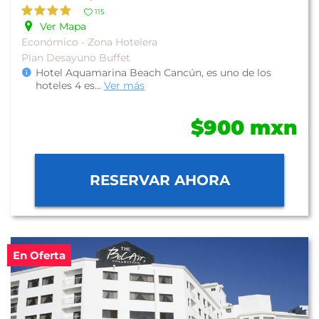
115
Ver Mapa
Económico - Zona Hotelera
Plan Desayuno Buffet
Hotel Aquamarina Beach Cancún, es uno de los
hoteles 4 es
...
Ver más
$900 mxn
RESERVAR AHORA
En Oferta