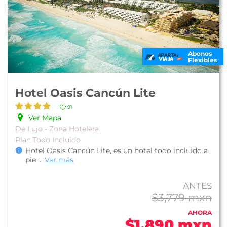
Abonos
Flexibles
Hotel Oasis Cancún Lite
91
Ver Mapa
De Lujo - Zona Hotelera
Plan Todo Incluido
Hotel Oasis Cancún Lite, es un hotel todo incluido a
pie
...
Ver más
ANTES
$3,779 mxn
AHORA
$1,890 mxn