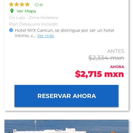
87
Ver Mapa
De Lujo - Zona Hotelera
Plan Desayuno Incluido
Hotel NYX Cancún, se distingue por ser un hotel
íntimo, c
...
Ver más
ANTES
$2,334 mxn
AHORA
$2,715 mxn
RESERVAR AHORA