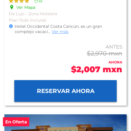
63
Ver Mapa
De Lujo - Zona Hotelera
Plan Todo Incluido
Hotel Occidental Costa Cancún, es un gran
complejo vacaci
...
Ver más
ANTES
$2,970 mxn
AHORA
$2,007 mxn
RESERVAR AHORA
En Oferta