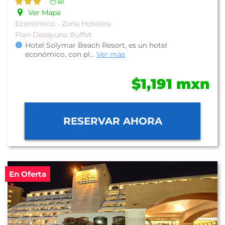
80
Ver Mapa
Económico - Zona Hotelera
Plan Desayuno Buffet
Hotel Solymar Beach Resort, es un hotel
económico, con pl
...
Ver más
$1,191 mxn
RESERVAR AHORA
En Oferta