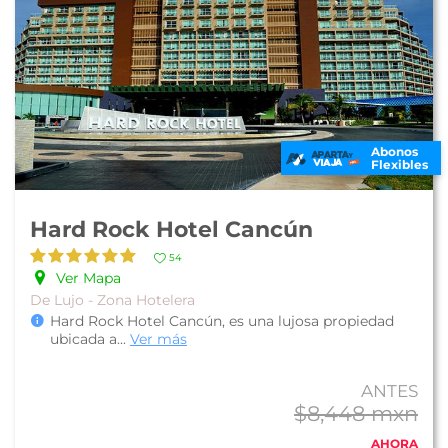
Abonos
Flexibles
Hard Rock Hotel Cancún
54
Ver Mapa
De Lujo - Zona Hotelera
Hard Rock Hotel Cancún, es una lujosa propiedad
ubicada a
...
Ver más
ANTES
$8,448 mxn
AHORA