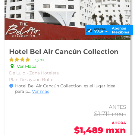
Abonos
Flexibles
Hotel Bel Air Cancún Collection
99
Ver Mapa
De Lujo - Zona Hotelera
Plan Desayuno Buffet
Hotel Bel Air Cancún Collection, es el lugar ideal
para p
...
Ver más
ANTES
$1,711 mxn
AHORA
$1,489 mxn