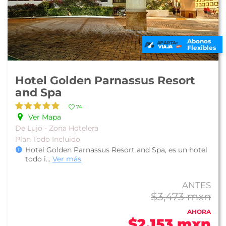
Abonos
Flexibles
Hotel Golden Parnassus Resort
and Spa
74
Ver Mapa
De Lujo - Zona Hotelera
Plan Todo Incluido
Hotel Golden Parnassus Resort and Spa, es un hotel
todo i
...
Ver más
ANTES
$3,473 mxn
AHORA
$2,153 mxn