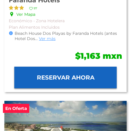
Faranda Hotels
97
Ver Mapa
Económico - Zona Hotelera
Plan Alimentos Incluidos
Beach House Dos Playas by Faranda Hotels (antes
Hotel Dos
...
Ver más
$1,163 mxn
RESERVAR AHORA
En Oferta