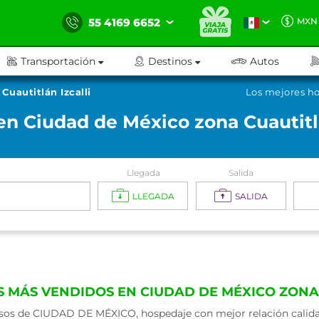
55 4169 6652
MXN
Transportación
Destinos
Autos
Cuautitlán Izcalli
Los mejores ho
en Ciudad de México zona Cuautitlá
Llegada
Salida
LLEGADA
SALIDA
S MÁS VENDIDOS EN CIUDAD DE MÉXICO ZONA 
os de CIUDAD DE MÉXICO, hospedaje con mejor relación calidad 