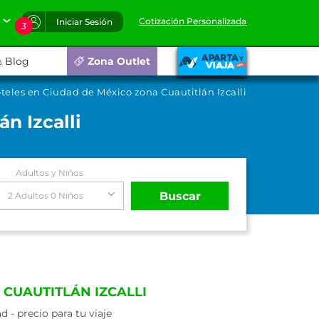
Cotización Personalizada
Iniciar Sesión
3
Blog
Zona Outlet
teles en Ciudad de México zona Cuautitlán Izcalli
n Izcalli
Adultos y Niños
Buscar
2 Adultos 0 Niños
CUAUTITLÁN IZCALLI
- precio para tu viaje