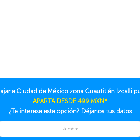
iajar a Ciudad de México zona Cuautitlán Izcalli
APARTA DESDE 499 MXN*
¿Te interesa esta opción? Déjanos tus datos