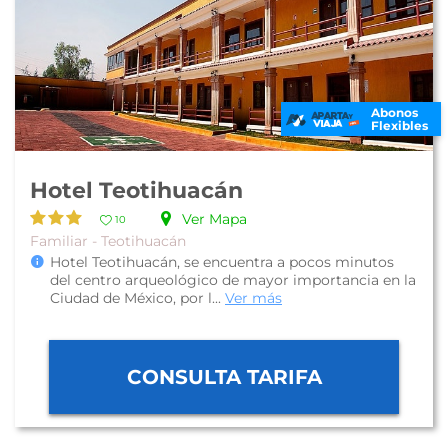
Abonos
Flexibles
Hotel Teotihuacán
Ver Mapa
10
Familiar - Teotihuacán
Hotel Teotihuacán, se encuentra a pocos minutos
del centro arqueológico de mayor importancia en la
Ciudad de México, por l...
Ver más
CONSULTA TARIFA