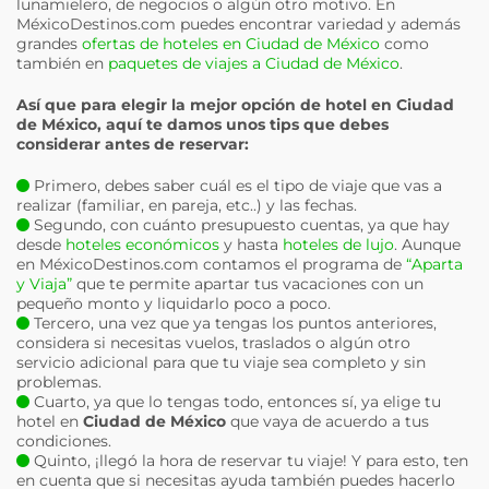
lunamielero, de negocios o algún otro motivo. En
MéxicoDestinos.com puedes encontrar variedad y además
grandes
ofertas de hoteles en Ciudad de México
como
también en
paquetes de viajes a Ciudad de México
.
Así que para elegir la mejor opción de hotel en
Ciudad
de México
, aquí te damos unos tips que debes
considerar antes de reservar:
Primero, debes saber cuál es el tipo de viaje que vas a
realizar (familiar, en pareja, etc..) y las fechas.
Segundo, con cuánto presupuesto cuentas, ya que hay
desde
hoteles económicos
y hasta
hoteles de lujo
. Aunque
en MéxicoDestinos.com contamos el programa de
“Aparta
y Viaja”
que te permite apartar tus vacaciones con un
pequeño monto y liquidarlo poco a poco.
Tercero, una vez que ya tengas los puntos anteriores,
considera si necesitas vuelos, traslados o algún otro
servicio adicional para que tu viaje sea completo y sin
problemas.
Cuarto, ya que lo tengas todo, entonces sí, ya elige tu
hotel en
Ciudad de México
que vaya de acuerdo a tus
condiciones.
Quinto, ¡llegó la hora de reservar tu viaje! Y para esto, ten
en cuenta que si necesitas ayuda también puedes hacerlo