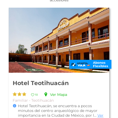
accesibles
Abonos
Flexibles
Hotel Teotihuacán
Ver Mapa
10
Familiar - Teotihuacán
Hotel Teotihuacán, se encuentra a pocos
minutos del centro arqueológico de mayor
importancia en la Ciudad de México, por l...
Ver