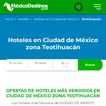
Inicio
Hoteles
Hoteles en Ciudad de México
Teotihuacán
Hoteles en Ciudad de México
zona Teotihuacán
LLEGADA
SALIDA
Pax
Buscar
2
OFERTAS DE HOTELES MÁS VENDIDOS EN
CIUDAD DE MÉXICO ZONA TEOTIHUACÁN
Los hoteles más famosos de CIUDAD DE MÉXICO,