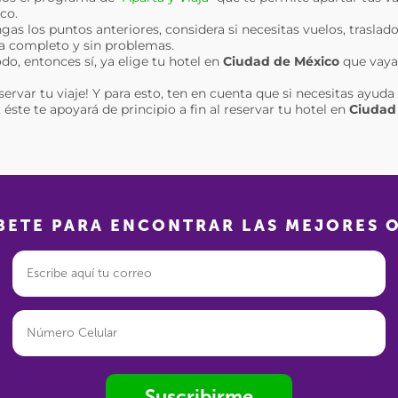
co.
gas los puntos anteriores, considera si necesitas vuelos, traslado
ea completo y sin problemas.
do, entonces sí, ya elige tu hotel en
Ciudad de México
que vaya
eservar tu viaje! Y para esto, ten en cuenta que si necesitas ayu
éste te apoyará de principio a fin al reservar tu hotel en
Ciudad
BETE PARA ENCONTRAR LAS MEJORES 
Suscribirme