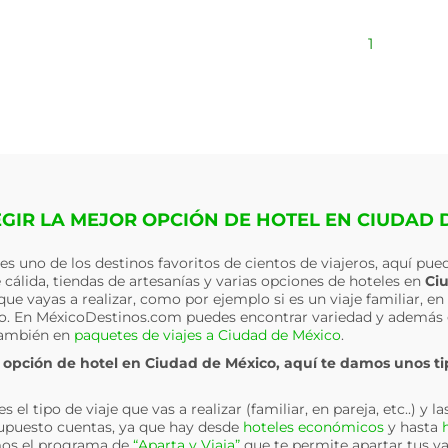
1
GIR LA MEJOR OPCIÓN DE HOTEL EN CIUDAD 
 es uno de los destinos favoritos de cientos de viajeros, aquí pu
cálida, tiendas de artesanías y varias opciones de hoteles en
Ci
que vayas a realizar, como por ejemplo si es un viaje familiar, en
vo. En MéxicoDestinos.com puedes encontrar variedad y además
ambién en
paquetes de viajes a Ciudad de México
.
r opción de hotel en
Ciudad de México
, aquí te damos unos t
el tipo de viaje que vas a realizar (familiar, en pareja, etc..) y la
puesto cuentas, ya que hay desde
hoteles económicos
y hasta
os el programa de
“Aparta y Viaja”
que te permite apartar tus v