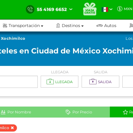
55 4169 6652
MXN
Transportación
Destinos
Autos
Xochimilco
Los
eles en Ciudad de México Xochim
LLEGADA
SALIDA
LLEGADA
SALIDA
Por Nombre
Por Precio
R
milco