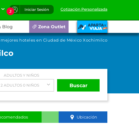
Cotización Personalizada
Iniciar Sesión
3
Blog
Zona Outlet
 mejores hoteles en Ciudad de México Xochimilco
ilco
ADULTOS Y NIÑOS
Buscar
2 ADULTOS 0 NIÑOS
ecomendados
Ubicación